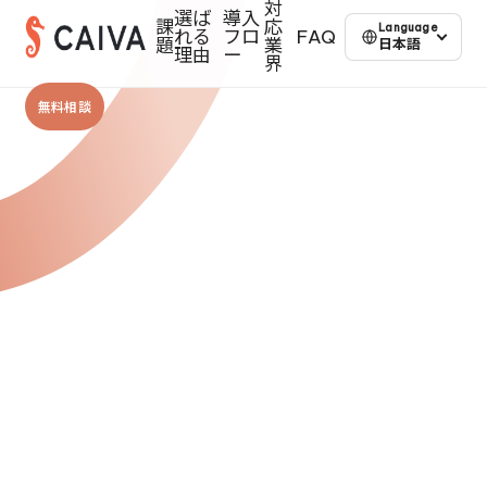
対
選ば
導入
課
応
Language
れる
フロ
FAQ
題
業
日本語
理由
ー
界
無料相談